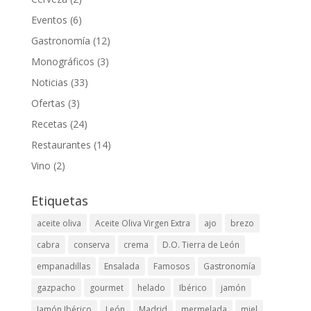
Eventos
(6)
Gastronomía
(12)
Monográficos
(3)
Noticias
(33)
Ofertas
(3)
Recetas
(24)
Restaurantes
(14)
Vino
(2)
Etiquetas
aceite oliva
Aceite Oliva Virgen Extra
ajo
brezo
cabra
conserva
crema
D.O. Tierra de León
empanadillas
Ensalada
Famosos
Gastronomía
gazpacho
gourmet
helado
Ibérico
jamón
Jamón Ibérico
León
Madrid
mermelada
miel