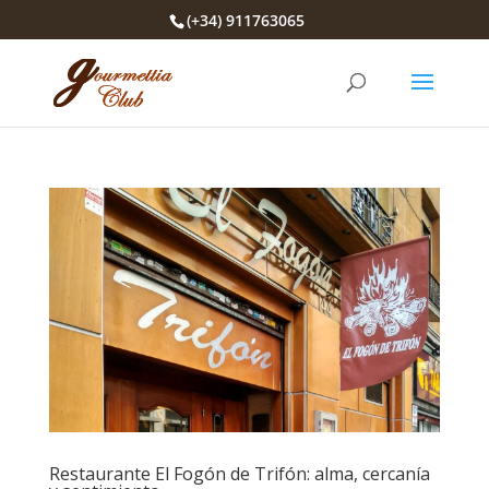
(+34) 911763065
Restaurante El Fogón de Trifón: alma, cercanía