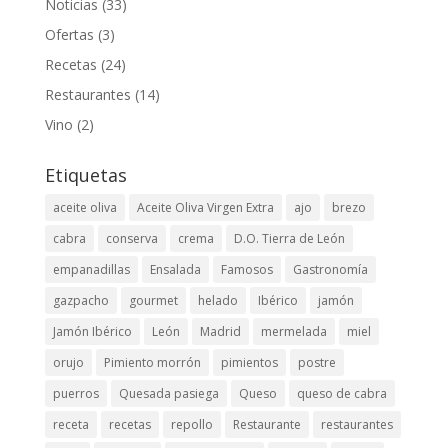
Noticias
(33)
Ofertas
(3)
Recetas
(24)
Restaurantes
(14)
Vino
(2)
Etiquetas
aceite oliva
Aceite Oliva Virgen Extra
ajo
brezo
cabra
conserva
crema
D.O. Tierra de León
empanadillas
Ensalada
Famosos
Gastronomía
gazpacho
gourmet
helado
Ibérico
jamón
Jamón Ibérico
León
Madrid
mermelada
miel
orujo
Pimiento morrón
pimientos
postre
puerros
Quesada pasiega
Queso
queso de cabra
receta
recetas
repollo
Restaurante
restaurantes