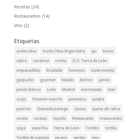
Recetas
(24)
Restaurantes
(14)
Vino
(2)
Etiquetas
aceite oliva
Aceite Oliva Virgen Extra
ajo
brezo
cabra
conserva
crema
D.O. Tierra de León
empanadillas
Ensalada
Famosos
Gastronomía
gazpacho
gourmet
helado
Ibérico
jamón
Jamón Ibérico
León
Madrid
mermelada
miel
orujo
Pimiento morrón
pimientos
postre
puerros
Quesada pasiega
Queso
queso de cabra
receta
recetas
repollo
Restaurante
restaurantes
sopa
sopa fría
Tierra de Leon
Tomillo
tortilla
Tortilla de patatas
verano
verdes
vino