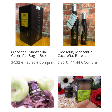
Oleosetín, Manzanilla
Oleosetín, Manzanilla
Cacereña, Bag in Box
Cacereña, Botella
Rango
Rango
34,32
€
-
85,80
€
Comprar
6,86
€
-
11,44
€
Comprar
de
de
precios:
precios:
desde
desde
34,32 €
6,86 €
hasta
hasta
85,80 €
11,44 €