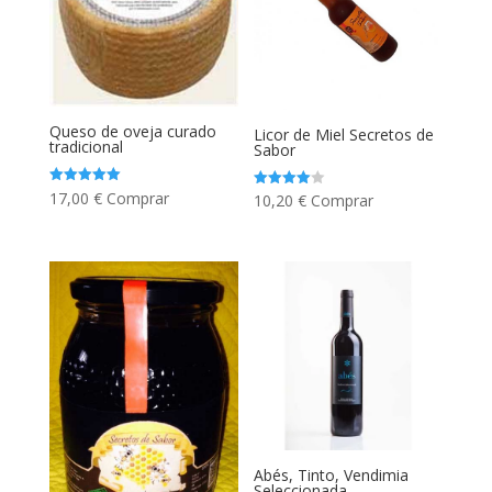
Queso de oveja curado
Licor de Miel Secretos de
tradicional
Sabor
Valorado
17,00
€
Comprar
Valorado
10,20
€
Comprar
con
con
5.00
4.00
de 5
de 5
Abés, Tinto, Vendimia
Seleccionada