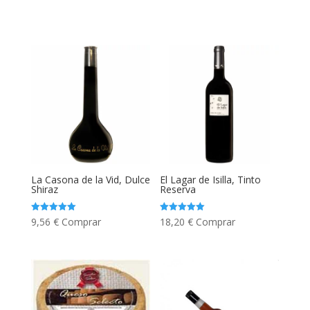
La Casona de la Vid, Dulce
El Lagar de Isilla, Tinto
Shiraz
Reserva
Valorado
Valorado
9,56
€
Comprar
18,20
€
Comprar
con
con
5.00
5.00
de 5
de 5