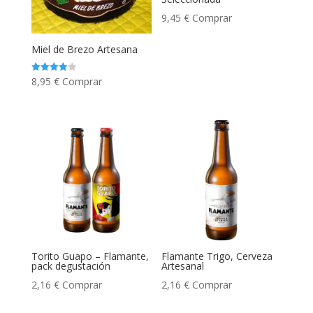
9,45
€
Comprar
Miel de Brezo Artesana
Valorado
8,95
€
Comprar
con
4.00
de 5
Torito Guapo – Flamante,
Flamante Trigo, Cerveza
pack degustación
Artesanal
2,16
€
Comprar
2,16
€
Comprar