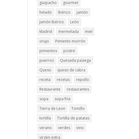
gazpacho
gourmet
helado
Ibérico
jamón
Jamón Ibérico
León
Madrid
mermelada
miel
orujo
Pimiento morrón
pimientos
postre
puerros
Quesada pasiega
Queso
queso de cabra
receta
recetas
repollo
Restaurante
restaurantes
sopa
sopa fría
Tierra de Leon
Tomillo
tortilla
Tortilla de patatas
verano
verdes
vino
virgen extra