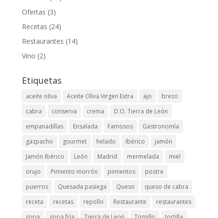
Ofertas
(3)
Recetas
(24)
Restaurantes
(14)
Vino
(2)
Etiquetas
aceite oliva
Aceite Oliva Virgen Extra
ajo
brezo
cabra
conserva
crema
D.O. Tierra de León
empanadillas
Ensalada
Famosos
Gastronomía
gazpacho
gourmet
helado
Ibérico
jamón
Jamón Ibérico
León
Madrid
mermelada
miel
orujo
Pimiento morrón
pimientos
postre
puerros
Quesada pasiega
Queso
queso de cabra
receta
recetas
repollo
Restaurante
restaurantes
sopa
sopa fría
Tierra de Leon
Tomillo
tortilla