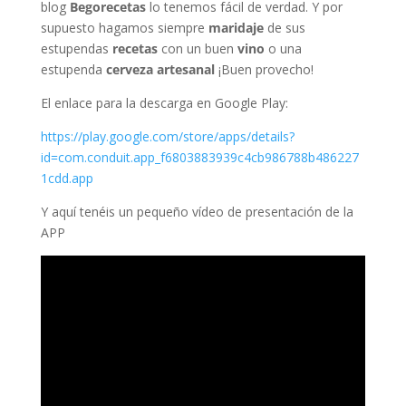
blog
Begorecetas
lo tenemos fácil de verdad. Y por
supuesto hagamos siempre
maridaje
de sus
estupendas
recetas
con un buen
vino
o una
estupenda
cerveza artesanal
¡Buen provecho!
El enlace para la descarga en Google Play:
https://play.google.com/store/apps/details?
id=com.conduit.app_f6803883939c4cb986788b486227
1cdd.app
Y aquí tenéis un pequeño vídeo de presentación de la
APP