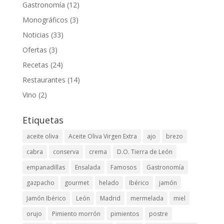
Gastronomía
(12)
Monográficos
(3)
Noticias
(33)
Ofertas
(3)
Recetas
(24)
Restaurantes
(14)
Vino
(2)
Etiquetas
aceite oliva
Aceite Oliva Virgen Extra
ajo
brezo
cabra
conserva
crema
D.O. Tierra de León
empanadillas
Ensalada
Famosos
Gastronomía
gazpacho
gourmet
helado
Ibérico
jamón
Jamón Ibérico
León
Madrid
mermelada
miel
orujo
Pimiento morrón
pimientos
postre