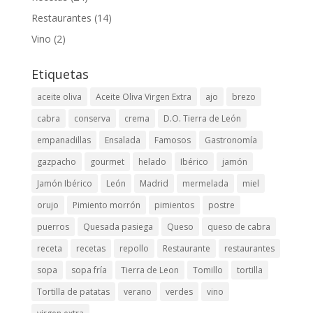
Restaurantes
(14)
Vino
(2)
Etiquetas
aceite oliva
Aceite Oliva Virgen Extra
ajo
brezo
cabra
conserva
crema
D.O. Tierra de León
empanadillas
Ensalada
Famosos
Gastronomía
gazpacho
gourmet
helado
Ibérico
jamón
Jamón Ibérico
León
Madrid
mermelada
miel
orujo
Pimiento morrón
pimientos
postre
puerros
Quesada pasiega
Queso
queso de cabra
receta
recetas
repollo
Restaurante
restaurantes
sopa
sopa fría
Tierra de Leon
Tomillo
tortilla
Tortilla de patatas
verano
verdes
vino