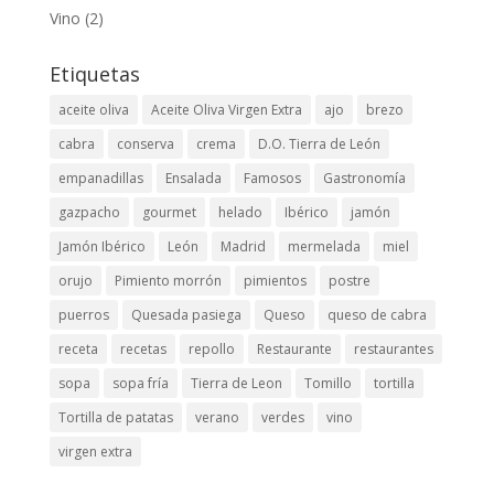
Vino
(2)
Etiquetas
aceite oliva
Aceite Oliva Virgen Extra
ajo
brezo
cabra
conserva
crema
D.O. Tierra de León
empanadillas
Ensalada
Famosos
Gastronomía
gazpacho
gourmet
helado
Ibérico
jamón
Jamón Ibérico
León
Madrid
mermelada
miel
orujo
Pimiento morrón
pimientos
postre
puerros
Quesada pasiega
Queso
queso de cabra
receta
recetas
repollo
Restaurante
restaurantes
sopa
sopa fría
Tierra de Leon
Tomillo
tortilla
Tortilla de patatas
verano
verdes
vino
virgen extra