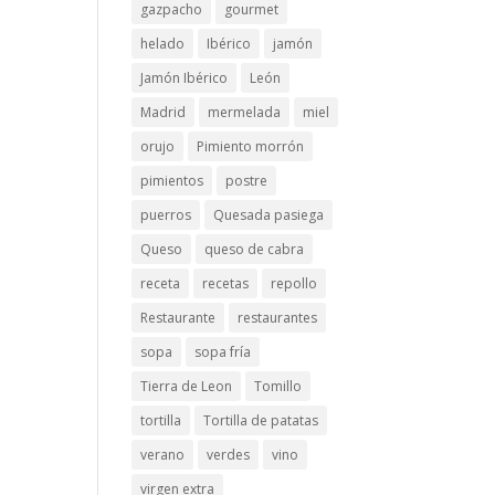
gazpacho
gourmet
helado
Ibérico
jamón
Jamón Ibérico
León
Madrid
mermelada
miel
orujo
Pimiento morrón
pimientos
postre
puerros
Quesada pasiega
Queso
queso de cabra
receta
recetas
repollo
Restaurante
restaurantes
sopa
sopa fría
Tierra de Leon
Tomillo
tortilla
Tortilla de patatas
verano
verdes
vino
virgen extra