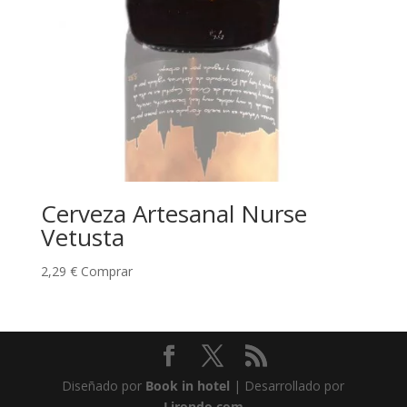
Cerveza Artesanal Nurse
Vetusta
2,29
€
Comprar
Diseñado por
Book in hotel
| Desarrollado por
Lirondo.com