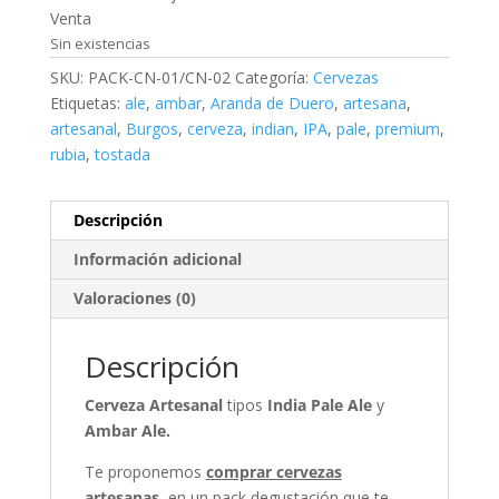
Venta
Sin existencias
SKU:
PACK-CN-01/CN-02
Categoría:
Cervezas
Etiquetas:
ale
,
ambar
,
Aranda de Duero
,
artesana
,
artesanal
,
Burgos
,
cerveza
,
indian
,
IPA
,
pale
,
premium
,
rubia
,
tostada
Descripción
Información adicional
Valoraciones (0)
Descripción
Cerveza Artesanal
tipos
India Pale Ale
y
Ambar Ale.
Te proponemos
comprar cervezas
artesanas
, en un pack degustación que te