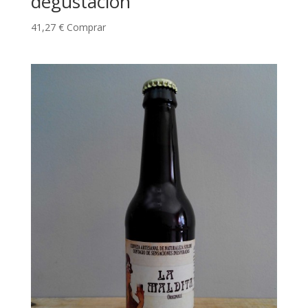
degustación
41,27
€
Comprar