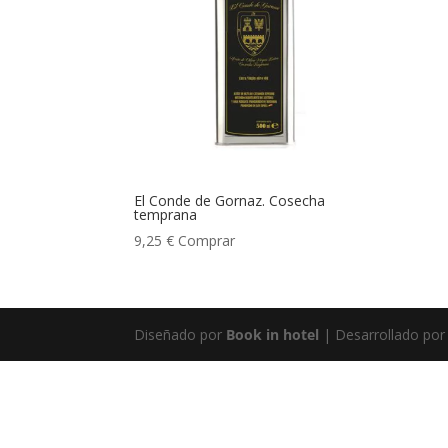
El Conde de Gornaz. Cosecha
temprana
9,25
€
Comprar
Diseñado por
Book in hotel
| Desarrollado po