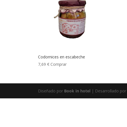
Codornices en escabeche
7,69
€
Comprar
Diseñado por
Book in hotel
| Desarrollado po